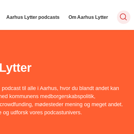
Aarhus Lytter podcasts
Om Aarhus Lytter
Lytter
 podcast til alle i Aarhus, hvor du blandt andet kan
med kommunens medborgerskabspolitik,
, crowdfunding, mødesteder mening og meget andet.
e og udforsk vores podcastunivers.