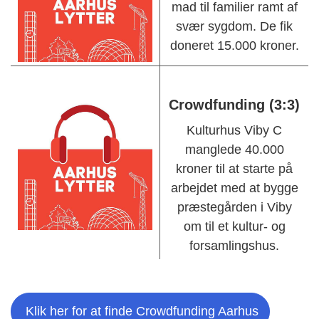
mad til familier ramt af
svær
sygdom.
De
fik
doneret
15.000 kroner.
Crowdfunding (3:3)
Kulturhus Viby C
manglede 40.000
kroner til
at starte på
arbejdet med at
bygge
præstegård
en
i Viby
om til et kultur- og
forsamlingshus
.
Klik her for at finde Crowdfunding Aarhus