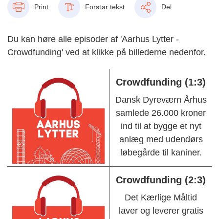
Print
Forstør tekst
Del
Du kan høre alle episoder af 'Aarhus Lytter -
Crowdfunding' ved at klikke på billederne nedenfor.
Crowdfunding (1:3)
Dansk Dyreværn Århus
samlede 26.000 kroner
ind til at bygge et nyt
anlæ
g med udendørs
løbegårde til kaniner.
Crowdfunding (2:3)
Det Kærlige Måltid
lave
r
og levere
r
gratis